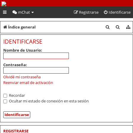
PeruVoley.com
mChat
Registrarse
Identificarse
B
B
Índice general
u
u
IDENTIFICARSE
s
s
Nombre de Usuario:
c
c
a
a
Contraseña:
r
r
Olvidé mi contraseña
Reenviar email de activación
Recordar
Ocultar mi estado de conexión en esta sesión
REGISTRARSE