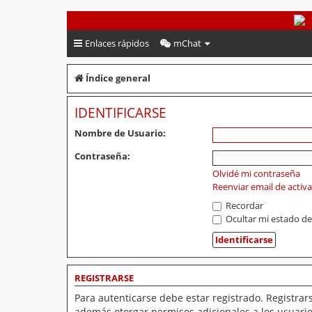
PeruVoley.com
Enlaces rápidos
mChat
Índice general
IDENTIFICARSE
Nombre de Usuario:
Contraseña:
Olvidé mi contraseña
Reenviar email de activ
Recordar
Ocultar mi estado de
REGISTRARSE
Para autenticarse debe estar registrado. Registrar
además otorgar permisos adicionales a los usuarios