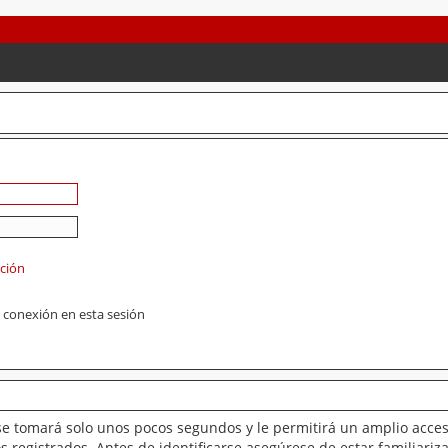
ación
 conexión en esta sesión
se tomará solo unos pocos segundos y le permitirá un amplio acces
 registrados. Antes de identificarse asegúrese de estar familiariz