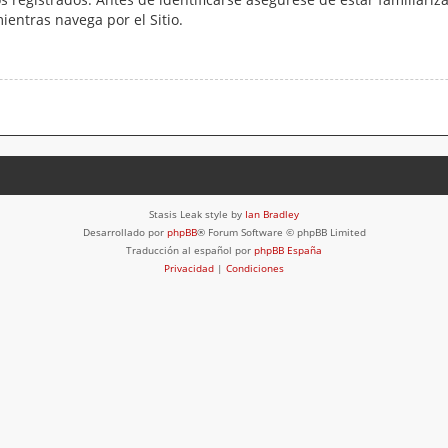
mientras navega por el Sitio.
Stasis Leak style by
Ian Bradley
Desarrollado por
phpBB
® Forum Software © phpBB Limited
Traducción al español por
phpBB España
Privacidad
|
Condiciones