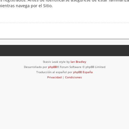
mientras navega por el Sitio.
Stasis Leak style by
Ian Bradley
Desarrollado por
phpBB
® Forum Software © phpBB Limited
Traducción al español por
phpBB España
Privacidad
|
Condiciones