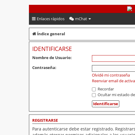
PeruVoley.com
Enlaces rápidos
mChat
Índice general
IDENTIFICARSE
Nombre de Usuario:
Contraseña:
Olvidé mi contraseña
Reenviar email de activ
Recordar
Ocultar mi estado de
REGISTRARSE
Para autenticarse debe estar registrado. Registrar
además otorgar permisos adicionales a los usuarios