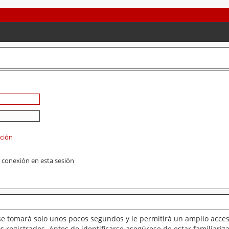
ación
 conexión en esta sesión
se tomará solo unos pocos segundos y le permitirá un amplio acces
 registrados. Antes de identificarse asegúrese de estar familiariz