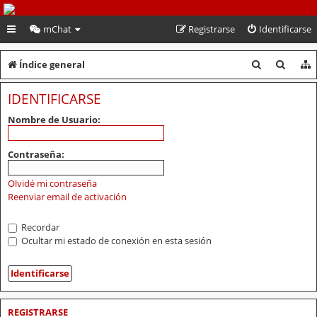
PeruVoley.com
mChat
Registrarse
Identificarse
B
B
Índice general
u
u
IDENTIFICARSE
s
s
Nombre de Usuario:
c
c
a
a
Contraseña:
r
r
Olvidé mi contraseña
Reenviar email de activación
Recordar
Ocultar mi estado de conexión en esta sesión
REGISTRARSE