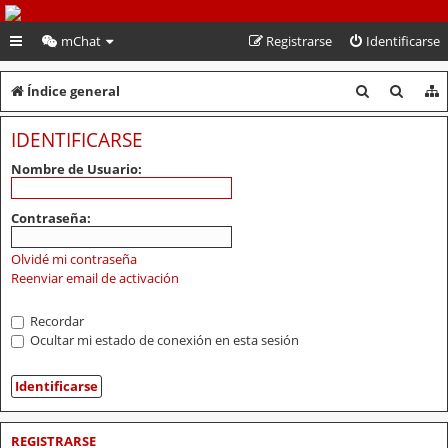
PeruVoley.com
mChat
Registrarse
Identificarse
B
B
Índice general
u
u
IDENTIFICARSE
s
s
Nombre de Usuario:
c
c
a
a
Contraseña:
r
r
Olvidé mi contraseña
Reenviar email de activación
Recordar
Ocultar mi estado de conexión en esta sesión
REGISTRARSE