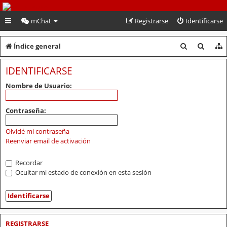
PeruVoley.com
mChat
Registrarse
Identificarse
B
B
Índice general
u
u
IDENTIFICARSE
s
s
Nombre de Usuario:
c
c
a
a
Contraseña:
r
r
Olvidé mi contraseña
Reenviar email de activación
Recordar
Ocultar mi estado de conexión en esta sesión
REGISTRARSE