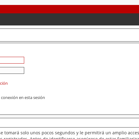
ación
 conexión en esta sesión
se tomará solo unos pocos segundos y le permitirá un amplio acces
 registrados. Antes de identificarse asegúrese de estar familiariz