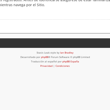
mientras navega por el Sitio.
Stasis Leak style by
Ian Bradley
Desarrollado por
phpBB
® Forum Software © phpBB Limited
Traducción al español por
phpBB España
Privacidad
|
Condiciones