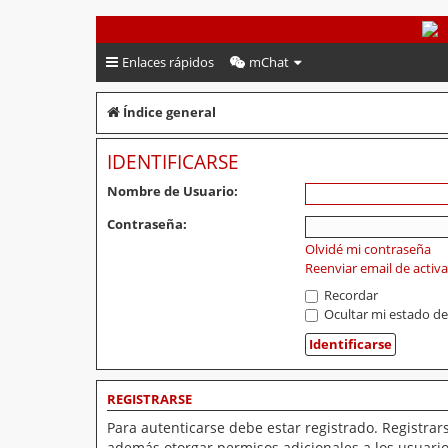
PeruVoley.com
Enlaces rápidos
mChat
Índice general
IDENTIFICARSE
Nombre de Usuario:
Contraseña:
Olvidé mi contraseña
Reenviar email de activ
Recordar
Ocultar mi estado de
REGISTRARSE
Para autenticarse debe estar registrado. Registrar
además otorgar permisos adicionales a los usuarios