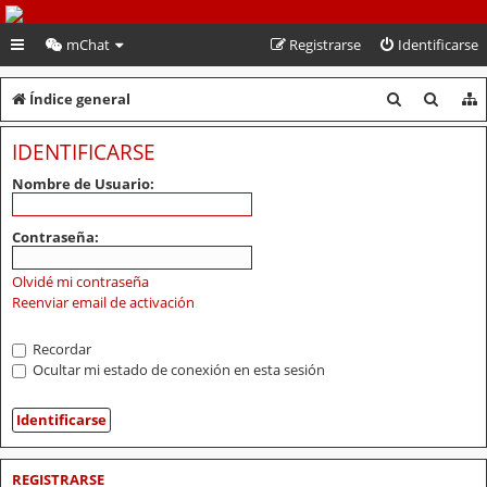
PeruVoley.com
mChat
Registrarse
Identificarse
B
B
Índice general
u
u
IDENTIFICARSE
s
s
Nombre de Usuario:
c
c
a
a
Contraseña:
r
r
Olvidé mi contraseña
Reenviar email de activación
Recordar
Ocultar mi estado de conexión en esta sesión
REGISTRARSE