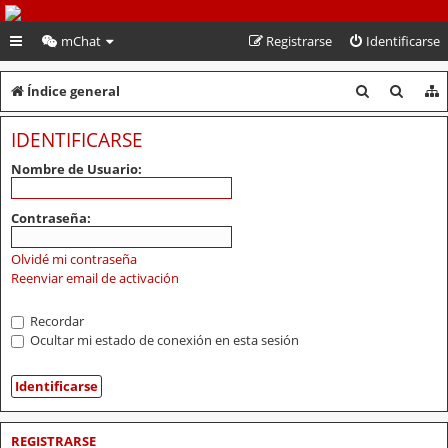
PeruVoley.com
mChat
Registrarse
Identificarse
B
B
Índice general
u
u
IDENTIFICARSE
s
s
Nombre de Usuario:
c
c
a
a
Contraseña:
r
r
Olvidé mi contraseña
Reenviar email de activación
Recordar
Ocultar mi estado de conexión en esta sesión
REGISTRARSE