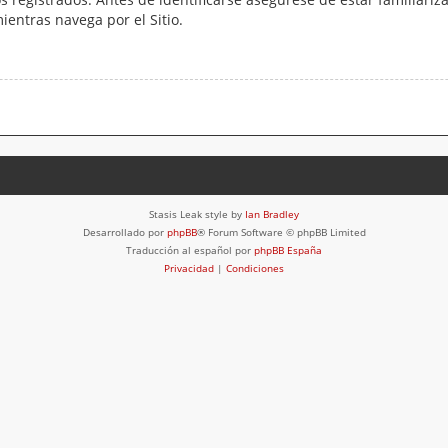
mientras navega por el Sitio.
Stasis Leak style by
Ian Bradley
Desarrollado por
phpBB
® Forum Software © phpBB Limited
Traducción al español por
phpBB España
Privacidad
|
Condiciones