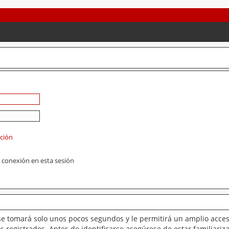
ación
 conexión en esta sesión
se tomará solo unos pocos segundos y le permitirá un amplio acces
 registrados. Antes de identificarse asegúrese de estar familiariz