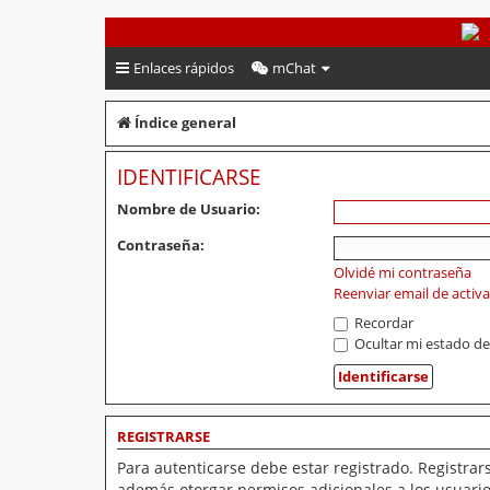
PeruVoley.com
Enlaces rápidos
mChat
Índice general
IDENTIFICARSE
Nombre de Usuario:
Contraseña:
Olvidé mi contraseña
Reenviar email de activ
Recordar
Ocultar mi estado de
REGISTRARSE
Para autenticarse debe estar registrado. Registrar
además otorgar permisos adicionales a los usuarios