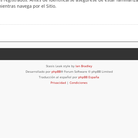
mientras navega por el Sitio.
Stasis Leak style by
Ian Bradley
Desarrollado por
phpBB
® Forum Software © phpBB Limited
Traducción al español por
phpBB España
Privacidad
|
Condiciones