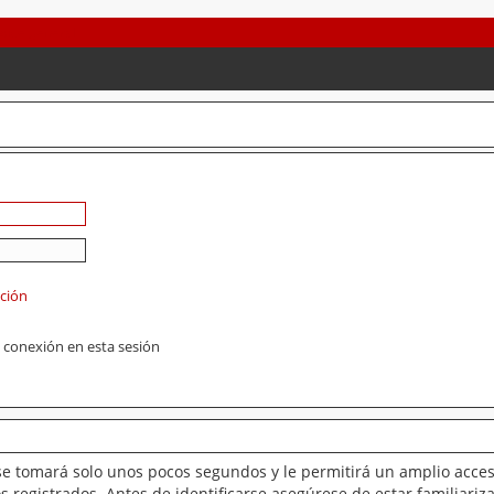
ación
 conexión en esta sesión
se tomará solo unos pocos segundos y le permitirá un amplio acces
 registrados. Antes de identificarse asegúrese de estar familiariz