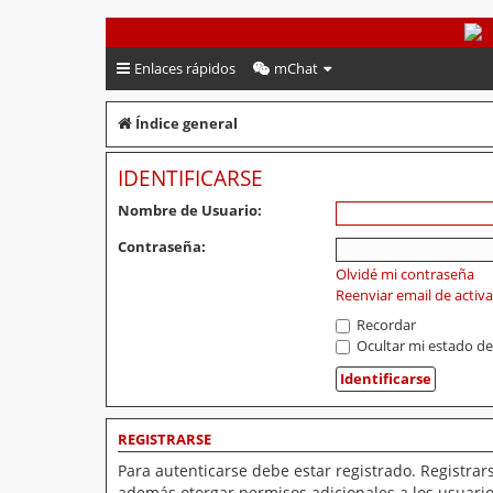
PeruVoley.com
Enlaces rápidos
mChat
Índice general
IDENTIFICARSE
Nombre de Usuario:
Contraseña:
Olvidé mi contraseña
Reenviar email de activ
Recordar
Ocultar mi estado de
REGISTRARSE
Para autenticarse debe estar registrado. Registrar
además otorgar permisos adicionales a los usuarios