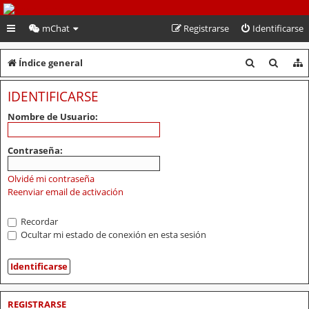
PeruVoley.com
mChat
Registrarse
Identificarse
B
B
Índice general
u
u
IDENTIFICARSE
s
s
Nombre de Usuario:
c
c
a
a
Contraseña:
r
r
Olvidé mi contraseña
Reenviar email de activación
Recordar
Ocultar mi estado de conexión en esta sesión
REGISTRARSE