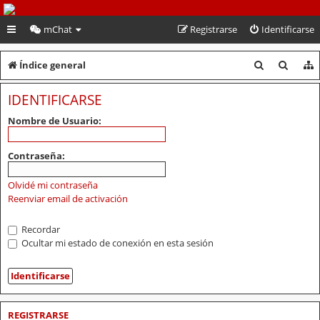
PeruVoley.com
mChat
Registrarse
Identificarse
B
B
Índice general
u
u
IDENTIFICARSE
s
s
Nombre de Usuario:
c
c
a
a
Contraseña:
r
r
Olvidé mi contraseña
Reenviar email de activación
Recordar
Ocultar mi estado de conexión en esta sesión
REGISTRARSE