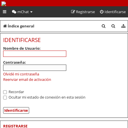
PeruVoley.com
mChat
Registrarse
Identificarse
B
B
Índice general
u
u
IDENTIFICARSE
s
s
Nombre de Usuario:
c
c
a
a
Contraseña:
r
r
Olvidé mi contraseña
Reenviar email de activación
Recordar
Ocultar mi estado de conexión en esta sesión
REGISTRARSE