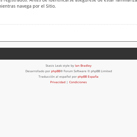
mientras navega por el Sitio.
Stasis Leak style by
Ian Bradley
Desarrollado por
phpBB
® Forum Software © phpBB Limited
Traducción al español por
phpBB España
Privacidad
|
Condiciones