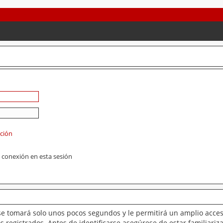
ación
 conexión en esta sesión
se tomará solo unos pocos segundos y le permitirá un amplio acces
 registrados. Antes de identificarse asegúrese de estar familiariz