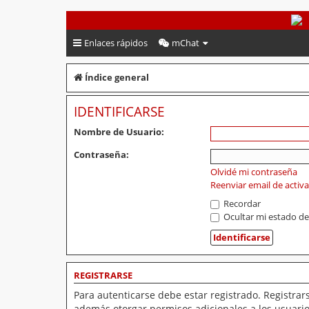
PeruVoley.com
Enlaces rápidos
mChat
Índice general
IDENTIFICARSE
Nombre de Usuario:
Contraseña:
Olvidé mi contraseña
Reenviar email de activ
Recordar
Ocultar mi estado de
REGISTRARSE
Para autenticarse debe estar registrado. Registrar
además otorgar permisos adicionales a los usuarios