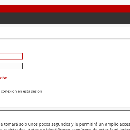
ación
 conexión en esta sesión
se tomará solo unos pocos segundos y le permitirá un amplio acces
 registrados. Antes de identificarse asegúrese de estar familiariz