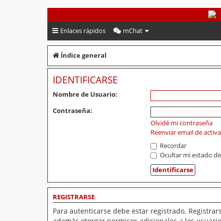
PeruVoley.com
Enlaces rápidos
mChat
Índice general
IDENTIFICARSE
Nombre de Usuario:
Contraseña:
Olvidé mi contraseña
Reenviar email de activ
Recordar
Ocultar mi estado de
REGISTRARSE
Para autenticarse debe estar registrado. Registrar
además otorgar permisos adicionales a los usuarios