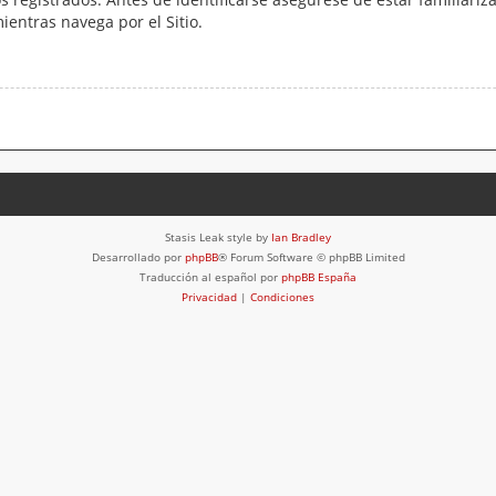
mientras navega por el Sitio.
Stasis Leak style by
Ian Bradley
Desarrollado por
phpBB
® Forum Software © phpBB Limited
Traducción al español por
phpBB España
Privacidad
|
Condiciones