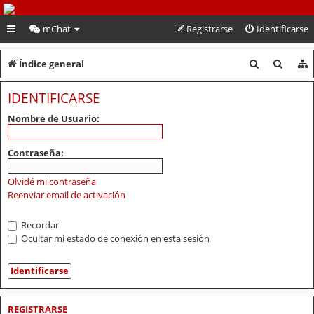
PeruVoley.com
mChat
Registrarse
Identificarse
B
B
Índice general
u
u
IDENTIFICARSE
s
s
Nombre de Usuario:
c
c
a
a
Contraseña:
r
r
Olvidé mi contraseña
Reenviar email de activación
Recordar
Ocultar mi estado de conexión en esta sesión
REGISTRARSE