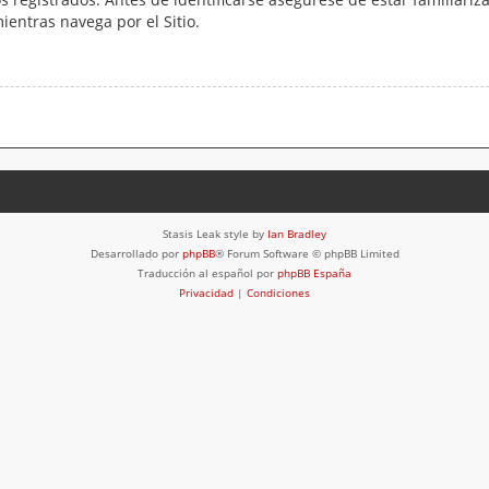
mientras navega por el Sitio.
Stasis Leak style by
Ian Bradley
Desarrollado por
phpBB
® Forum Software © phpBB Limited
Traducción al español por
phpBB España
Privacidad
|
Condiciones