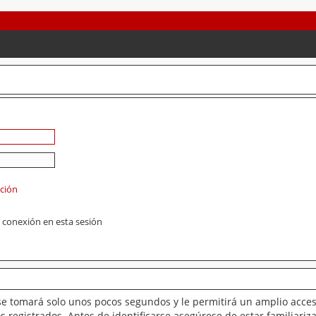
ación
 conexión en esta sesión
se tomará solo unos pocos segundos y le permitirá un amplio acces
 registrados. Antes de identificarse asegúrese de estar familiariz