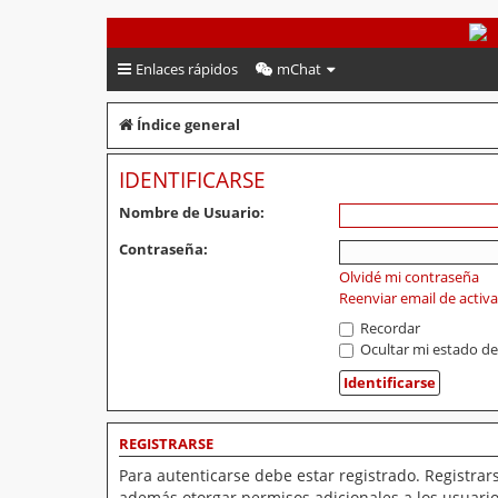
PeruVoley.com
Enlaces rápidos
mChat
Índice general
IDENTIFICARSE
Nombre de Usuario:
Contraseña:
Olvidé mi contraseña
Reenviar email de activ
Recordar
Ocultar mi estado de
REGISTRARSE
Para autenticarse debe estar registrado. Registrar
además otorgar permisos adicionales a los usuarios