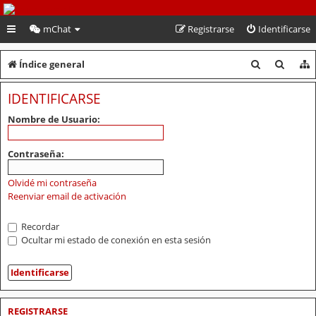
PeruVoley.com
mChat
Registrarse
Identificarse
B
B
Índice general
u
u
IDENTIFICARSE
s
s
Nombre de Usuario:
c
c
a
a
Contraseña:
r
r
Olvidé mi contraseña
Reenviar email de activación
Recordar
Ocultar mi estado de conexión en esta sesión
REGISTRARSE