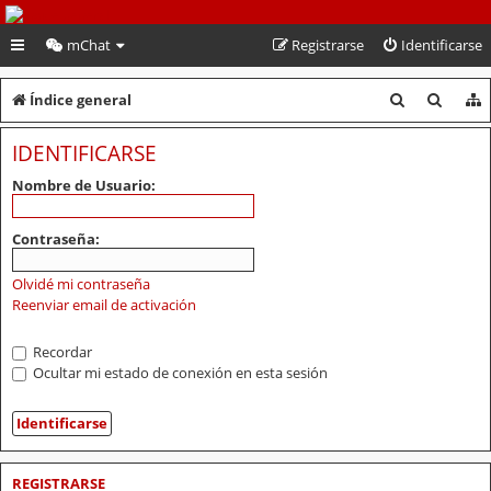
PeruVoley.com
mChat
Registrarse
Identificarse
B
B
Índice general
u
u
IDENTIFICARSE
s
s
Nombre de Usuario:
c
c
a
a
Contraseña:
r
r
Olvidé mi contraseña
Reenviar email de activación
Recordar
Ocultar mi estado de conexión en esta sesión
REGISTRARSE