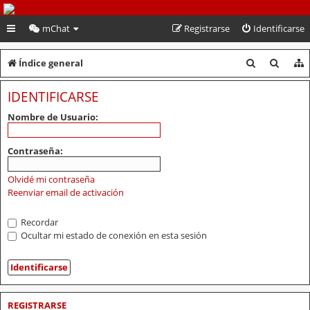
PeruVoley.com
mChat
Registrarse
Identificarse
B
B
Índice general
u
u
IDENTIFICARSE
s
s
Nombre de Usuario:
c
c
a
a
Contraseña:
r
r
Olvidé mi contraseña
Reenviar email de activación
Recordar
Ocultar mi estado de conexión en esta sesión
REGISTRARSE