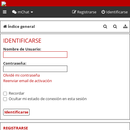
PeruVoley.com
mChat
Registrarse
Identificarse
B
B
Índice general
u
u
IDENTIFICARSE
s
s
Nombre de Usuario:
c
c
a
a
Contraseña:
r
r
Olvidé mi contraseña
Reenviar email de activación
Recordar
Ocultar mi estado de conexión en esta sesión
REGISTRARSE