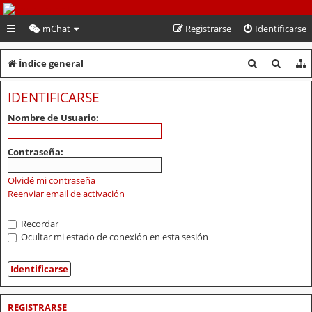
PeruVoley.com
mChat
Registrarse
Identificarse
B
B
Índice general
u
u
IDENTIFICARSE
s
s
Nombre de Usuario:
c
c
a
a
Contraseña:
r
r
Olvidé mi contraseña
Reenviar email de activación
Recordar
Ocultar mi estado de conexión en esta sesión
REGISTRARSE