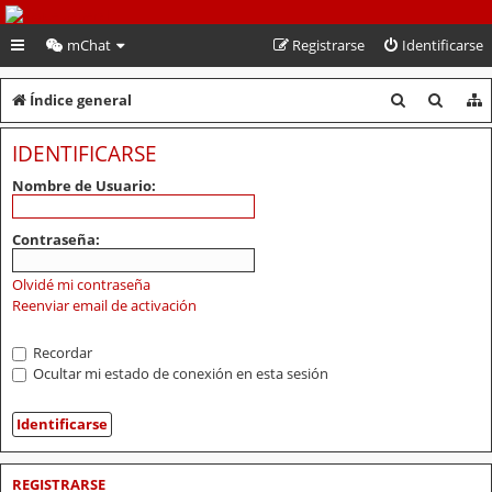
PeruVoley.com
mChat
Registrarse
Identificarse
B
B
Índice general
u
u
IDENTIFICARSE
s
s
Nombre de Usuario:
c
c
a
a
Contraseña:
r
r
Olvidé mi contraseña
Reenviar email de activación
Recordar
Ocultar mi estado de conexión en esta sesión
REGISTRARSE