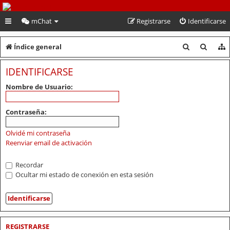
PeruVoley.com
mChat
Registrarse
Identificarse
B
B
Índice general
u
u
IDENTIFICARSE
s
s
Nombre de Usuario:
c
c
a
a
Contraseña:
r
r
Olvidé mi contraseña
Reenviar email de activación
Recordar
Ocultar mi estado de conexión en esta sesión
REGISTRARSE