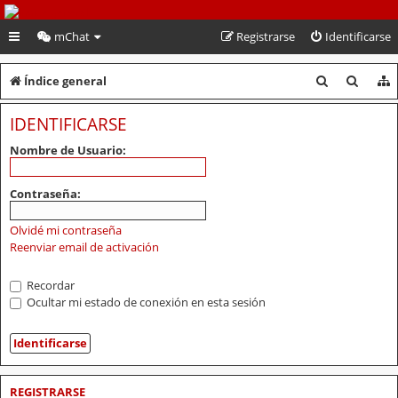
PeruVoley.com
mChat
Registrarse
Identificarse
B
B
Índice general
u
u
IDENTIFICARSE
s
s
Nombre de Usuario:
c
c
a
a
Contraseña:
r
r
Olvidé mi contraseña
Reenviar email de activación
Recordar
Ocultar mi estado de conexión en esta sesión
REGISTRARSE