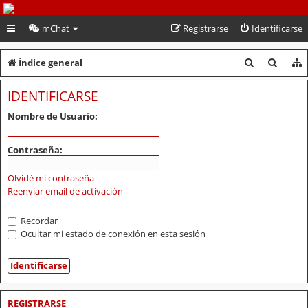
PeruVoley.com
mChat
Registrarse
Identificarse
B
B
Índice general
u
u
IDENTIFICARSE
s
s
Nombre de Usuario:
c
c
a
a
Contraseña:
r
r
Olvidé mi contraseña
Reenviar email de activación
Recordar
Ocultar mi estado de conexión en esta sesión
REGISTRARSE