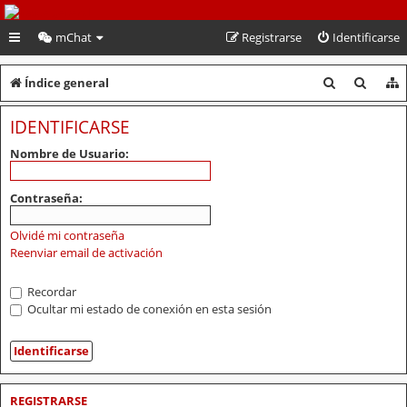
PeruVoley.com
mChat
Registrarse
Identificarse
B
B
Índice general
u
u
IDENTIFICARSE
s
s
Nombre de Usuario:
c
c
a
a
Contraseña:
r
r
Olvidé mi contraseña
Reenviar email de activación
Recordar
Ocultar mi estado de conexión en esta sesión
REGISTRARSE