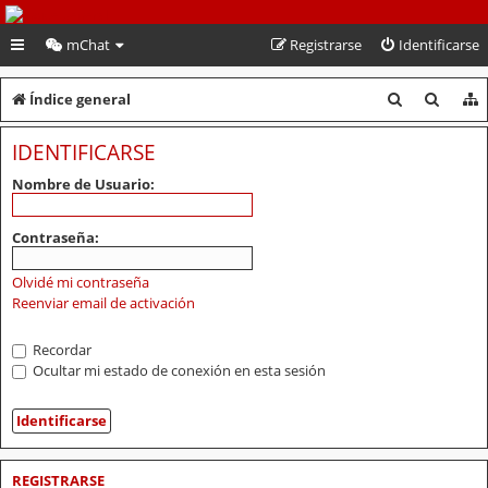
PeruVoley.com
mChat
Registrarse
Identificarse
B
B
Índice general
u
u
IDENTIFICARSE
s
s
Nombre de Usuario:
c
c
a
a
Contraseña:
r
r
Olvidé mi contraseña
Reenviar email de activación
Recordar
Ocultar mi estado de conexión en esta sesión
REGISTRARSE