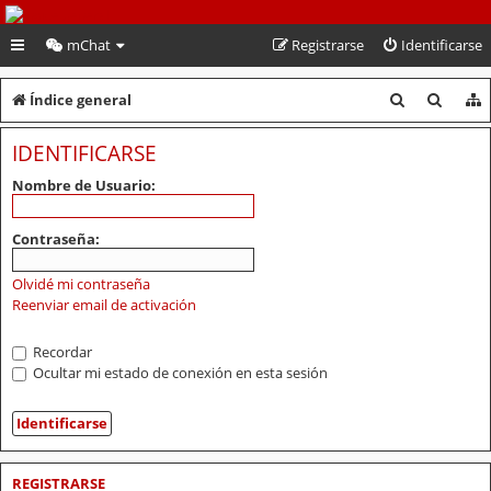
PeruVoley.com
mChat
Registrarse
Identificarse
B
B
Índice general
u
u
IDENTIFICARSE
s
s
Nombre de Usuario:
c
c
a
a
Contraseña:
r
r
Olvidé mi contraseña
Reenviar email de activación
Recordar
Ocultar mi estado de conexión en esta sesión
REGISTRARSE