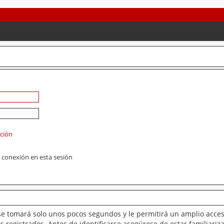
ación
 conexión en esta sesión
se tomará solo unos pocos segundos y le permitirá un amplio acces
 registrados. Antes de identificarse asegúrese de estar familiariz