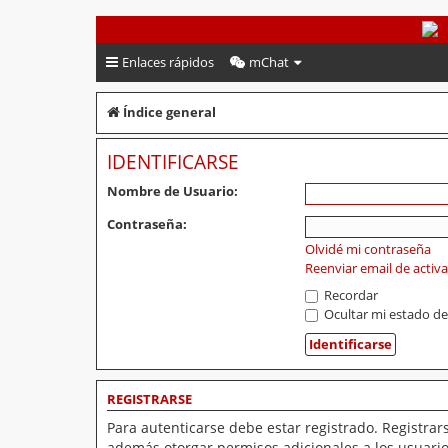
PeruVoley.com
Enlaces rápidos
mChat
Índice general
IDENTIFICARSE
Nombre de Usuario:
Contraseña:
Olvidé mi contraseña
Reenviar email de activ
Recordar
Ocultar mi estado de
REGISTRARSE
Para autenticarse debe estar registrado. Registrar
además otorgar permisos adicionales a los usuarios