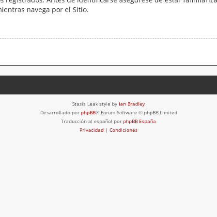
mientras navega por el Sitio.
Stasis Leak style by
Ian Bradley
Desarrollado por
phpBB
® Forum Software © phpBB Limited
Traducción al español por
phpBB España
Privacidad
|
Condiciones