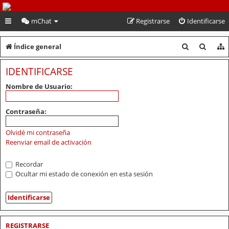
PeruVoley.com
mChat
Registrarse
Identificarse
B
B
Índice general
u
u
IDENTIFICARSE
s
s
Nombre de Usuario:
c
c
a
a
Contraseña:
r
r
Olvidé mi contraseña
Reenviar email de activación
Recordar
Ocultar mi estado de conexión en esta sesión
REGISTRARSE