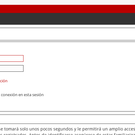
ación
 conexión en esta sesión
se tomará solo unos pocos segundos y le permitirá un amplio acces
 registrados. Antes de identificarse asegúrese de estar familiariz