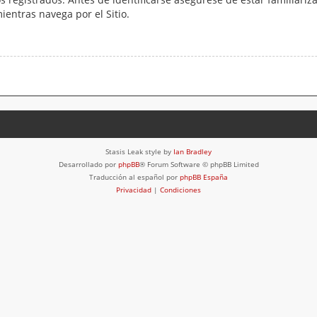
mientras navega por el Sitio.
Stasis Leak style by
Ian Bradley
Desarrollado por
phpBB
® Forum Software © phpBB Limited
Traducción al español por
phpBB España
Privacidad
|
Condiciones