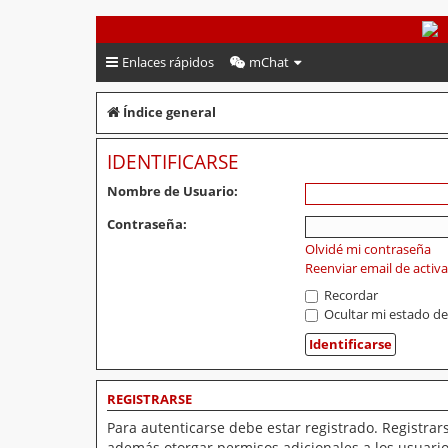
PeruVoley.com
Enlaces rápidos
mChat
Índice general
IDENTIFICARSE
Nombre de Usuario:
Contraseña:
Olvidé mi contraseña
Reenviar email de activ
Recordar
Ocultar mi estado de
REGISTRARSE
Para autenticarse debe estar registrado. Registrar
además otorgar permisos adicionales a los usuarios