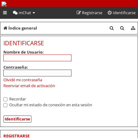
PeruVoley.com
mChat
Registrarse
Identificarse
B
B
Índice general
u
u
IDENTIFICARSE
s
s
Nombre de Usuario:
c
c
a
a
Contraseña:
r
r
Olvidé mi contraseña
Reenviar email de activación
Recordar
Ocultar mi estado de conexión en esta sesión
REGISTRARSE