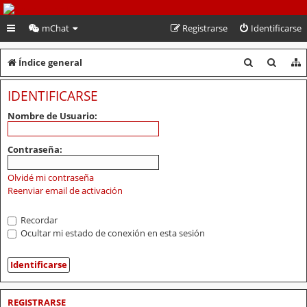
PeruVoley.com
mChat
Registrarse
Identificarse
B
B
Índice general
u
u
IDENTIFICARSE
s
s
Nombre de Usuario:
c
c
a
a
Contraseña:
r
r
Olvidé mi contraseña
Reenviar email de activación
Recordar
Ocultar mi estado de conexión en esta sesión
REGISTRARSE