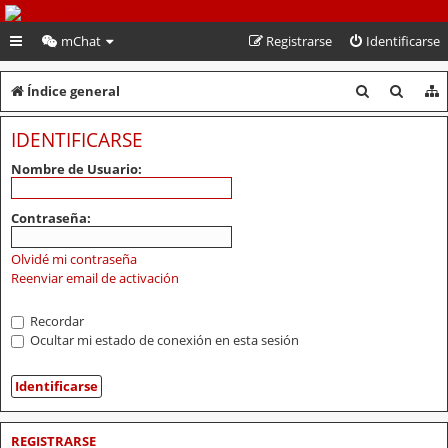
PeruVoley.com
mChat
Registrarse
Identificarse
B
B
Índice general
u
u
IDENTIFICARSE
s
s
Nombre de Usuario:
c
c
a
a
Contraseña:
r
r
Olvidé mi contraseña
Reenviar email de activación
Recordar
Ocultar mi estado de conexión en esta sesión
REGISTRARSE