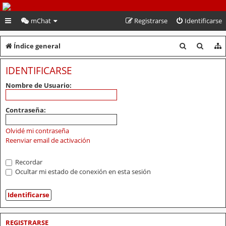
PeruVoley.com
mChat
Registrarse
Identificarse
B
B
Índice general
u
u
IDENTIFICARSE
s
s
Nombre de Usuario:
c
c
a
a
Contraseña:
r
r
Olvidé mi contraseña
Reenviar email de activación
Recordar
Ocultar mi estado de conexión en esta sesión
REGISTRARSE