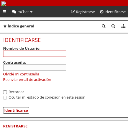
PeruVoley.com
mChat
Registrarse
Identificarse
B
B
Índice general
u
u
IDENTIFICARSE
s
s
Nombre de Usuario:
c
c
a
a
Contraseña:
r
r
Olvidé mi contraseña
Reenviar email de activación
Recordar
Ocultar mi estado de conexión en esta sesión
REGISTRARSE