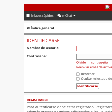
PeruVoley.com
Enlaces rápidos
mChat
Índice general
IDENTIFICARSE
Nombre de Usuario:
Contraseña:
Olvidé mi contraseña
Reenviar email de activ
Recordar
Ocultar mi estado de
REGISTRARSE
Para autenticarse debe estar registrado. Registrar
además otorgar permisos adicionales a los usuarios