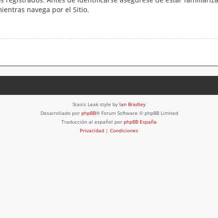
mientras navega por el Sitio.
Stasis Leak style by
Ian Bradley
Desarrollado por
phpBB
® Forum Software © phpBB Limited
Traducción al español por
phpBB España
Privacidad
|
Condiciones