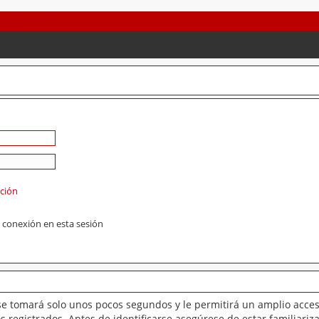
ación
 conexión en esta sesión
se tomará solo unos pocos segundos y le permitirá un amplio acces
 registrados. Antes de identificarse asegúrese de estar familiariz