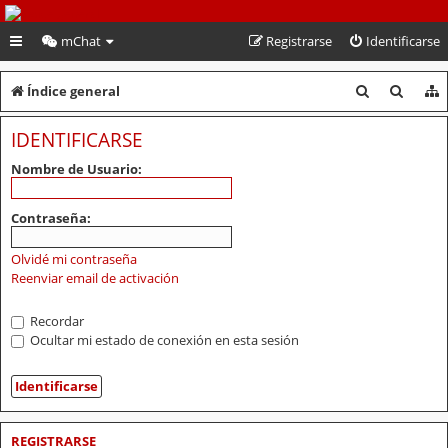
PeruVoley.com
mChat
Registrarse
Identificarse
B
B
Índice general
u
u
IDENTIFICARSE
s
s
Nombre de Usuario:
c
c
a
a
Contraseña:
r
r
Olvidé mi contraseña
Reenviar email de activación
Recordar
Ocultar mi estado de conexión en esta sesión
REGISTRARSE