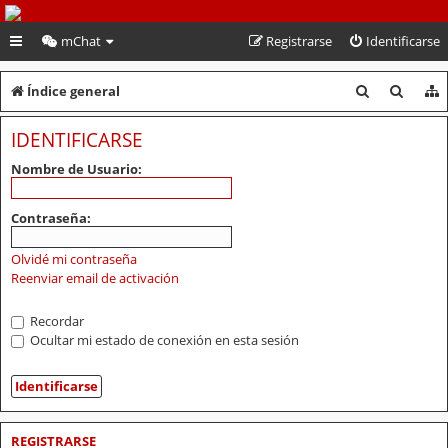
PeruVoley.com
mChat
Registrarse
Identificarse
B
B
Índice general
u
u
IDENTIFICARSE
s
s
Nombre de Usuario:
c
c
a
a
Contraseña:
r
r
Olvidé mi contraseña
Reenviar email de activación
Recordar
Ocultar mi estado de conexión en esta sesión
REGISTRARSE