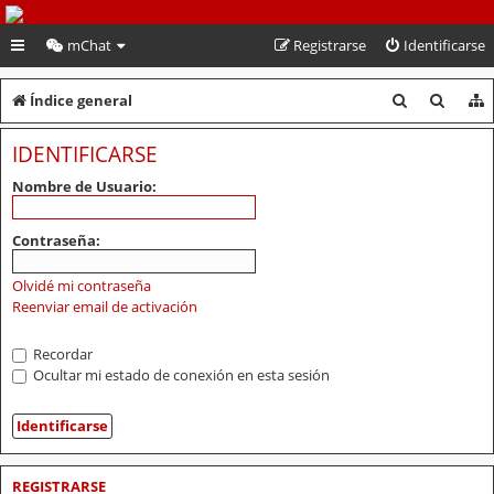
PeruVoley.com
mChat
Registrarse
Identificarse
B
B
Índice general
u
u
IDENTIFICARSE
s
s
Nombre de Usuario:
c
c
a
a
Contraseña:
r
r
Olvidé mi contraseña
Reenviar email de activación
Recordar
Ocultar mi estado de conexión en esta sesión
REGISTRARSE