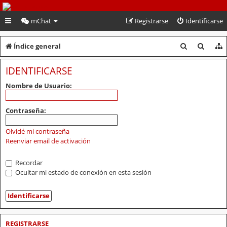
PeruVoley.com
mChat
Registrarse
Identificarse
B
B
Índice general
u
u
IDENTIFICARSE
s
s
Nombre de Usuario:
c
c
a
a
Contraseña:
r
r
Olvidé mi contraseña
Reenviar email de activación
Recordar
Ocultar mi estado de conexión en esta sesión
REGISTRARSE