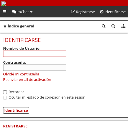
PeruVoley.com
mChat
Registrarse
Identificarse
B
B
Índice general
u
u
IDENTIFICARSE
s
s
Nombre de Usuario:
c
c
a
a
Contraseña:
r
r
Olvidé mi contraseña
Reenviar email de activación
Recordar
Ocultar mi estado de conexión en esta sesión
REGISTRARSE