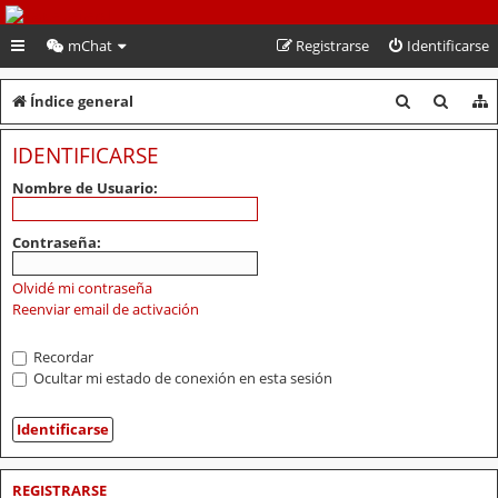
PeruVoley.com
mChat
Registrarse
Identificarse
B
B
Índice general
u
u
IDENTIFICARSE
s
s
Nombre de Usuario:
c
c
a
a
Contraseña:
r
r
Olvidé mi contraseña
Reenviar email de activación
Recordar
Ocultar mi estado de conexión en esta sesión
REGISTRARSE