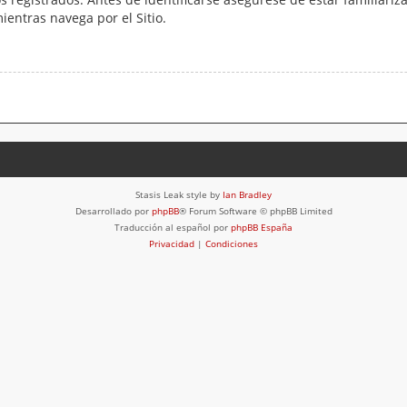
mientras navega por el Sitio.
Stasis Leak style by
Ian Bradley
Desarrollado por
phpBB
® Forum Software © phpBB Limited
Traducción al español por
phpBB España
Privacidad
|
Condiciones