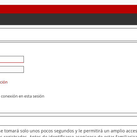
ación
 conexión en esta sesión
se tomará solo unos pocos segundos y le permitirá un amplio acces
 registrados. Antes de identificarse asegúrese de estar familiariz