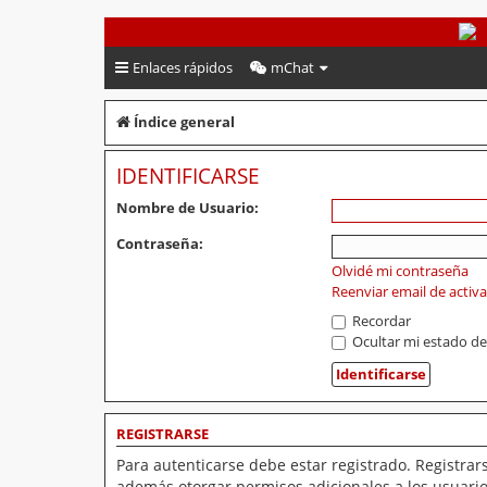
PeruVoley.com
Enlaces rápidos
mChat
Índice general
IDENTIFICARSE
Nombre de Usuario:
Contraseña:
Olvidé mi contraseña
Reenviar email de activ
Recordar
Ocultar mi estado de
REGISTRARSE
Para autenticarse debe estar registrado. Registrar
además otorgar permisos adicionales a los usuarios