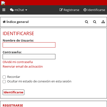
PeruVoley.com
mChat
Registrarse
Identificarse
B
B
Índice general
u
u
IDENTIFICARSE
s
s
Nombre de Usuario:
c
c
a
a
Contraseña:
r
r
Olvidé mi contraseña
Reenviar email de activación
Recordar
Ocultar mi estado de conexión en esta sesión
REGISTRARSE