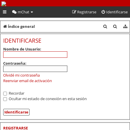
PeruVoley.com
mChat
Registrarse
Identificarse
B
B
Índice general
u
u
IDENTIFICARSE
s
s
Nombre de Usuario:
c
c
a
a
Contraseña:
r
r
Olvidé mi contraseña
Reenviar email de activación
Recordar
Ocultar mi estado de conexión en esta sesión
REGISTRARSE