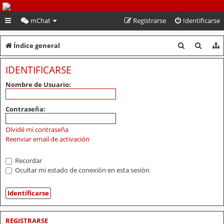
PeruVoley.com
mChat
Registrarse
Identificarse
B
B
Índice general
u
u
IDENTIFICARSE
s
s
Nombre de Usuario:
c
c
a
a
Contraseña:
r
r
Olvidé mi contraseña
Reenviar email de activación
Recordar
Ocultar mi estado de conexión en esta sesión
REGISTRARSE