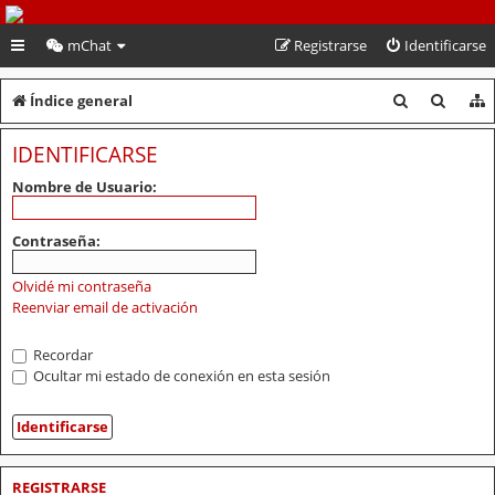
PeruVoley.com
mChat
Registrarse
Identificarse
B
B
Índice general
u
u
IDENTIFICARSE
s
s
Nombre de Usuario:
c
c
a
a
Contraseña:
r
r
Olvidé mi contraseña
Reenviar email de activación
Recordar
Ocultar mi estado de conexión en esta sesión
REGISTRARSE